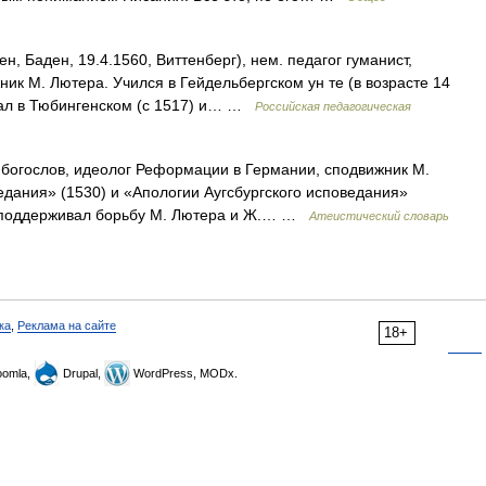
н, Баден, 19.4.1560, Виттенберг), нем. педагог гуманист,
ик М. Лютера. Учился в Гейдельбергском ун те (в возрасте 14
авал в Тюбингенском (с 1517) и… …
Российская педагогическая
 богослов, идеолог Реформации в Германии, сподвижник М.
ведания» (1530) и «Апологии Аугсбургского исповедания»
. поддерживал борьбу М. Лютера и Ж.… …
Атеистический словарь
ка
,
Реклама на сайте
18+
omla,
Drupal,
WordPress, MODx.