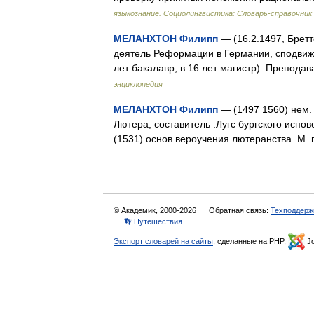
языкознание. Социолингвистика: Словарь-справочник
МЕЛАНХТОН Филипп
— (16.2.1497, Бретте
деятель Реформации в Германии, сподвижн
лет бакалавр; в 16 лет магистр). Препод
энциклопедия
МЕЛАНХТОН Филипп
— (1497 1560) нем.
Лютера, составитель .Лугс бургского испо
(1531) основ вероучения лютеранства. М
© Академик, 2000-2026
Обратная связь:
Техподдерж
👣 Путешествия
Экспорт словарей на сайты
, сделанные на PHP,
Jo