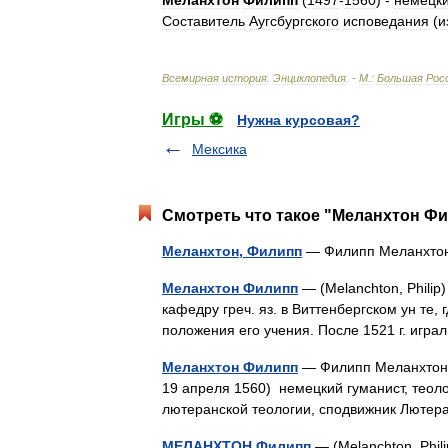
Мела́нхтон
Филипп
(
1497
-
1560
) -
немецк
Составитель
Аугсбургского
исповедания
(
и
Всемирная
история
.
Энциклопедия
. -
М
.
:
Большая
Рос
Игры ⚽
Нужна курсовая?
Мексика
Смотреть что такое "Меланхтон Фи
Меланхтон, Филипп
— Филипп Меланхто
Меланхтон Филипп
— (Melanchton, Philip
кафедру греч. яз. в Виттенбергском ун те,
положения его учения. После 1521 г. иг
Меланхтон Филипп
— Филипп Меланхтон (
19 апреля 1560) немецкий гуманист, теоло
лютеранской теологии, сподвижник Лют
МЕЛАНХТОН Филипп
— (Melanchton, Phi