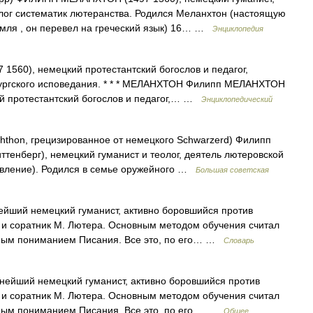
лог систематик лютеранства. Родился Меланхтон (настоящую
мля , он перевел на греческий язык) 16… …
Энциклопедия
 1560), немецкий протестантский богослов и педагог,
бургского исповедания. * * * МЕЛАНХТОН Филипп МЕЛАНХТОН
ий протестантский богослов и педагог,… …
Энциклопедический
thon, грецизированное от немецкого Schwarzerd) Филипп
Виттенберг), немецкий гуманист и теолог, деятель лютеровской
вление). Родился в семье оружейного …
Большая советская
ейший немецкий гуманист, активно боровшийся против
г и соратник М. Лютера. Основным методом обучения считал
ным пониманием Писания. Все это, по его… …
Словарь
нейший немецкий гуманист, активно боровшийся против
г и соратник М. Лютера. Основным методом обучения считал
ным пониманием Писания. Все это, по его… …
Общее